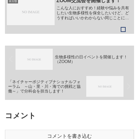
ZOOM交流会を開催します！
未分類
的：九州地方に...
こんな人におすすめ！経験や悩みを共有
したい生物多様性を保全したいけど、ど
うすればいいかわからない同じことに関
心を持っている人と交流したい一緒に取
り組む仲間を増やしたい背景・目的昆
明・モントリオール生物多様性枠組が定
められ、日本国内でも取り組...
生物多様性の日イベントを開催します！
（ZOOM）
「ネイチャーポジティブナショナルフォ
ーラム ～山・里・川・海での挑戦と協
働～」で分科会を担当します！
コメント
コメントを書き込む