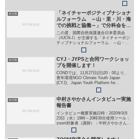
山・里・川・海での挑戦と協働〜」（以
下、NPフォーラム）にて、CONDが分科
会を企画させていただきました。本稿で
「ネイチャーポジティブナショナ
未分類
は、分科...
ルフォーラム ～山・里・川・海
での挑戦と協働～」で分科会を担
当します！
この度、国際自然保護連合日本委員会
（IUCN-J）が主催する「ネイチャーポジ
ティブナショナルフォーラム ～山・
里・川・海での挑戦と協働～」にて、
CONDが分科会を企画させていただくこ
とになりました！こんな人にオススメ！
CYJ・JYPSと合同ワークショッ
未分類
ネイチャーポジティブっ...
プを開催します！
CONDでは、11月27日(日)20：00より、
青年環境NGO Climate Youth Japan
(CYJ)、Japan Youth Platform for
Sustainability(JYPS)との合同ワークショ
ップを主催します...
中村さやかさんインタビュー実施
未分類
報告書
インタビュー概要実施日時：2020年9月
23日（水）19時～20時30分使用ツール：
zoom対象者（講師）：中村さやかさん
（鹿島市役所ラムサール推進室）参加
者：芝崎瑞穂・志摩那波・浅岡（事務
局）連絡手段：メールインタビューの目