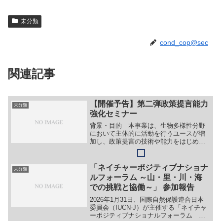
未分類
cond_cop@sec
関連記事
【開催予告】第二弾政策提言能力
未分類
強化セミナー
背景・目的 本事業は、生物多様性分野
において主体的に活動を行うユースが増
加し、政策提言の技術や能力をはじめと
するノウハウが適切に継承されることを
目的としている。 弊団体は2020年に
「生物多様性ユースアンバサダー」事業
「ネイチャーポジティブナショナ
未分類
を実施し、未来を変える...
ルフォーラム ～山・里・川・海
での挑戦と協働～」 参加報告
2026年1月31日、国際自然保護連合日本
委員会（IUCN-J）が主催する「ネイチャ
ーポジティブナショナルフォーラム 〜